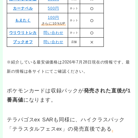
カーナベル
500円
ネット
100円
もえたく
ネット
さらに10％UP
ウリウリトレカ
問い合わせ
ネット
ブックオフ
問い合わせ
店舗
※紹介している最安値価格は2026年7月28日現在の情報です。最
新の情報は各サイトにてご確認ください。
ポケモンカードは収録パックが
発売された直後が1
番高値
になります。
テラパゴスex SARも同様に、ハイクラスパック
「テラスタルフェスex」の発売直後である