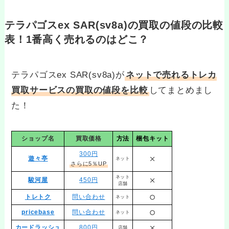
テラパゴスex SAR(sv8a)の買取の値段の比較
表！1番高く売れるのはどこ？
テラパゴスex SAR(sv8a)が
ネットで売れるトレカ
買取サービスの買取の値段を比較
してまとめまし
た！
ショップ名
買取価格
方法
梱包キット
300円
遊々亭
ネット
さらに5％UP
ネット
駿河屋
450円
店舗
トレトク
問い合わせ
ネット
pricebase
問い合わせ
ネット
カードラッシュ
800円
店舗