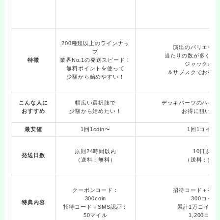
200種類以上のラインナッ
演出のバリエーシ
プ
当たりの数が多くて
特徴
業界No.1の発送スピード！
ジャックポッ
無料ポイントを使って
＆サブスクでお得に
少額から始めやすい！
こんな人に
幅広い選択肢で
デッキパーツのハイレ
おすすめ
少額から始めたい！
お得に狙いた
最安値
1回1coin〜
1回1コイン
原則24時間以内
10日以内
発送日数
（送料：無料）
（送料：無料
クーポンコード：
招待コード＋初回
300coin
300コイン
特典内容
招待コード＋SMS認証：
累計1万コイン
50マイル
1,200コイ