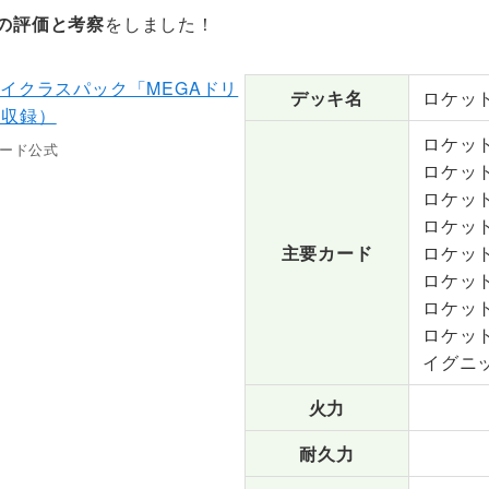
の評価と考察
をしました！
デッキ名
ロケッ
ロケッ
ード公式
ロケッ
ロケッ
ロケッ
主要カード
ロケッ
ロケッ
ロケッ
ロケッ
イグニ
火力
耐久力