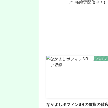
絶賛配信中！
【iOS版
】
メガシン
なかよしポフィンSRの買取の値段