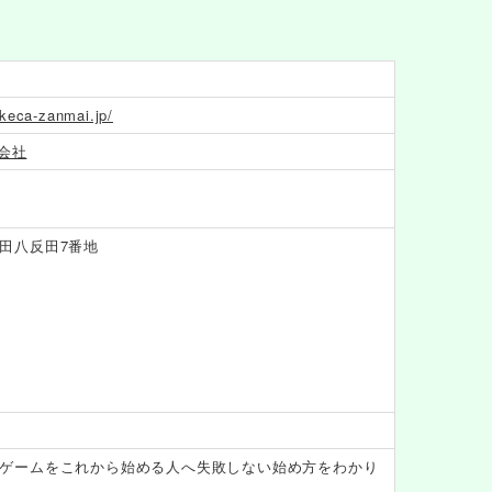
keca-zanmai.jp/
式会社
田八反田7番地
ゲームをこれから始める人へ失敗しない始め方をわかり
。