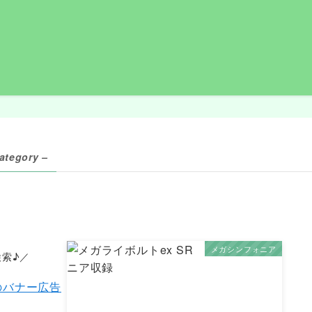
ategory –
メガシンフォニア
索♪／