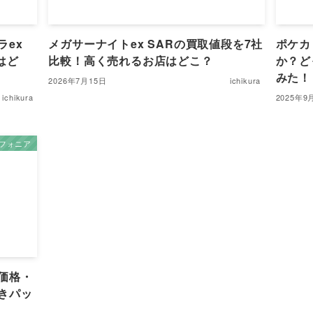
ラex
メガサーナイトex SARの買取値段を7社
ポケカ
はど
比較！高く売れるお店はどこ？
か？ど
みた！
2026年7月15日
ichikura
ichikura
2025年9
フォニア
価格・
きパッ