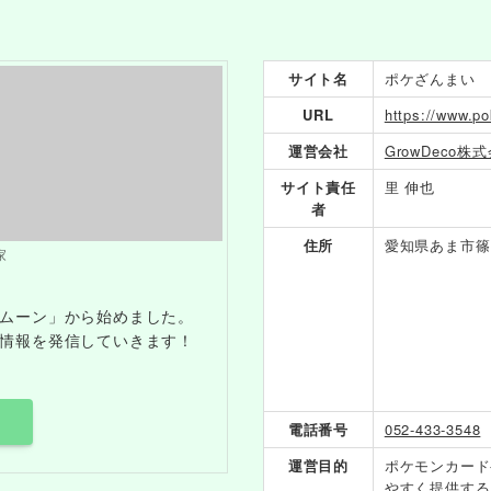
サイト名
ポケざんまい
URL
https://www.po
運営会社
GrowDeco株
サイト責任
里 伸也
者
住所
愛知県あま市篠
家
ムーン」から始めました。
情報を発信していきます！
電話番号
052-433-3548
運営目的
ポケモンカード
やすく提供する