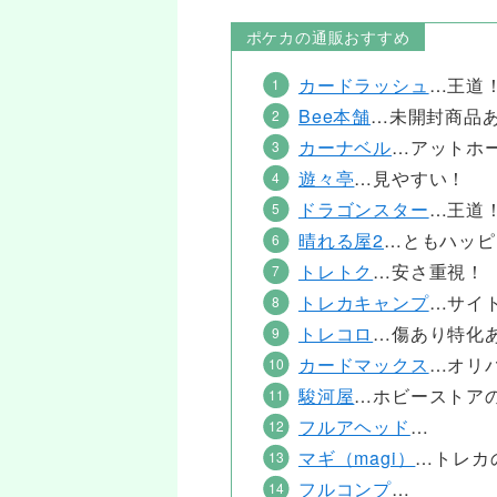
ポケカの通販おすすめ
カードラッシュ
…王道
Bee本舗
…未開封商品
カーナベル
…アットホ
遊々亭
…見やすい！
ドラゴンスター
…王道
晴れる屋2
…ともハッピ
トレトク
…安さ重視！
トレカキャンプ
…サイ
トレコロ
…傷あり特化
カードマックス
…オリ
駿河屋
…ホビーストア
フルアヘッド
…
マギ（magi）
…トレカ
フルコンプ
…