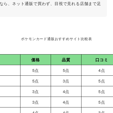
なら、ネット通販で買わず、目視で見れる店舗まで足
ポケモンカード通販おすすめサイト比較表
価格
品質
口コミ
5点
5点
4点
5点
3点
5点
3点
4点
5点
3点
4点
5点
4点
4点
3点