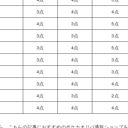
3点
4点
4点
4点
3点
5点
3点
3点
3点
3点
4点
5点
3点
4点
3点
4点
4点
3点
3点
4点
4点
4点
3点
2点
4点
4点
4点
ら、こちらの記事におすすめのポケカオリパ通販ショップ