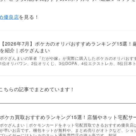
め優良店
を見る！
【2026年7月】ポケカのオリパおすすめランキング15選
を紹介 | ポケざんまい
ポケざんまいの筆者『だがや嫁』が実際に購入したポケカのオリパおす
1位オリパワン、2位オリくじ、3位DOPA、4位エクストレカ、5位日本トレ
こちらの記事でまとめています！
ポケカ買取おすすめランキング15選！店舗やネット宅配サ
ポケざんまい｜ポケモンカードをネット宅配買取できるおすすめ優良店
が早いお店です。梱包キットが無料や、まとめ売りがオトクなど、ショ
プレイヤーにはトレカのネット通販専門店の遊々亭です。駿河