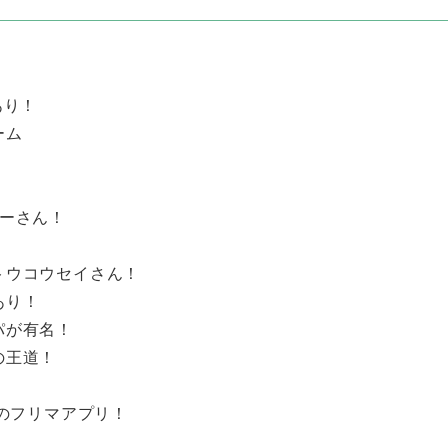
！
あり！
ーム
！
ーさん！
トウコウセイさん！
あり！
パが有名！
の王道！
のフリマアプリ！