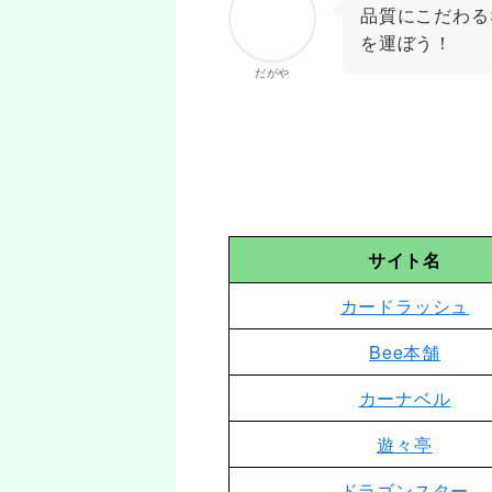
品質にこだわる
を運ぼう！
だがや
サイト名
カードラッシュ
Bee本舗
カーナベル
遊々亭
ドラゴンスター