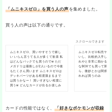
を集めました。
「ムニキスゼロ」を買う人の声
買う人の声は以下の通りです。
スクロールできます
ムニキスゼロ、買いやすそうで嬉し
ムニキスゼロ転売ヤー
い いらん言うてる人が多くて歓喜 私
いし、比較的入手しや
はどんなパックでも買うのでw ただ
れやと非常に助かる、
メガドリは最推しが2人いるので今後
なBOXでも買って開け
もたくさん買います ムニキスゼロは
ら、微妙とかは関係なし( 
デッキパーツがある程度溜まるまで
れれば買うのみ
は買うかなー！ 買いすぎない程度に
買うw どんなカードが出るか楽しみ
カードの性能ではなく、
「好きなポケモンが収録