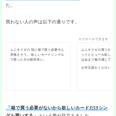
た。
買わない人の声は以下の通りです。
スクロールできます
ムニキスゼロ 別に箱で買う必要今ん
ムニキスゼロ買うか悩
所無さそう。 欲しいカードシングル
ッドとピュール欲しい
で買った方が絶対良い。
はあまり魅力感じてな
お年玉誰かくださいな(´･
「箱で買う必要がないから欲しいカードだけシン
という声が目立ちました。
グル買いする」