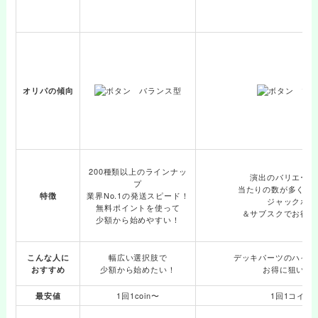
オリパの傾向
200種類以上のラインナッ
演出のバリエーシ
プ
当たりの数が多くて
業界No.1の発送スピード！
特徴
ジャックポッ
無料ポイントを使って
＆サブスクでお得に
少額から始めやすい！
幅広い選択肢で
デッキパーツのハイレ
こんな人に
少額から始めたい！
お得に狙いた
おすすめ
1回1coin〜
1回1コイン
最安値