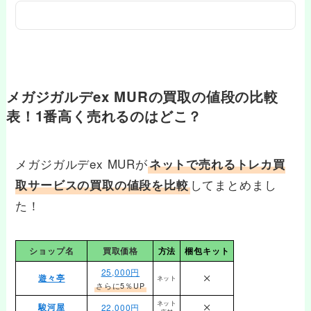
メガジガルデex MURの買取の値段の比較
表！1番高く売れるのはどこ？
メガジガルデex MURが
ネットで売れるトレカ買
してまとめまし
取サービスの買取の値段を比較
た！
ショップ名
買取価格
方法
梱包キット
25,000円
遊々亭
ネット
さらに5％UP
ネット
駿河屋
22,000円