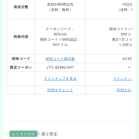
原則24時間以内
10日以内
発送日数
（送料：無料）
（送料：無料
クーポンコード：
招待コード＋初回
300coin
300コイン
特典内容
招待コード＋SMS認証：
累計1万コイン
50マイル
1,200コイ
招待コード掲示板
eC4Zdp
招待コード
JTC-8Z9KLHH7
ー
限定クーポン
ラインナップを見る
ラインナップを
評判をチェック
評判をチェッ
ムニキスゼロ
高く売る