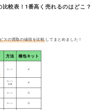
の比較表！1番高く売れるのはどこ？
ビスの買取の値段を比較
してまとめました！
方法
梱包キット
ネット
P
ネット
店舗
ネット
ネット