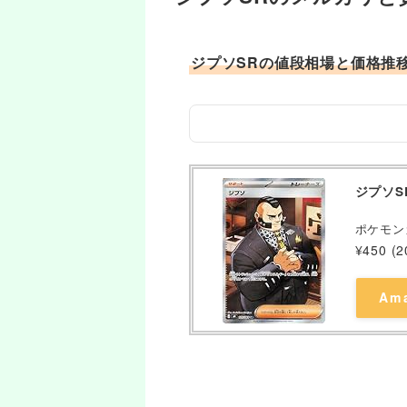
ジプソSRの値段相場と価格推
ジプソS
ポケモン
¥450
(
Am