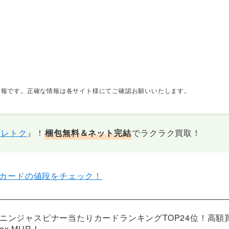
日の情報です。正確な情報は各サイト様にてご確認お願いいたします。
トレトク
』！
梱包無料＆ネット完結
でラクラク買取！
カードの値段をチェック！
ニンジャスピナー当たりカードランキングTOP24位！高額
ex MUR！