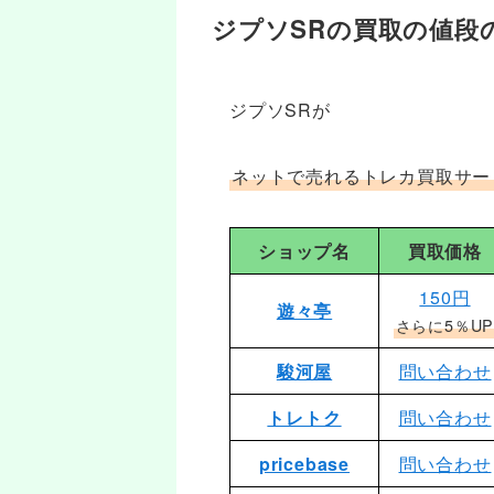
ジプソSRの買取の値段
ジプソSRが
ネットで売れるトレカ買取サー
ショップ名
買取価格
150円
遊々亭
さらに5％U
駿河屋
問い合わせ
トレトク
問い合わせ
pricebase
問い合わせ