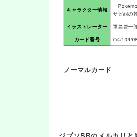
「Pokém
キャラクター情報
サビ組の
イラストレーター
軍島曹一郎
カード番号
m4/109/0
ノーマルカード
ジプソSRのメルカリと