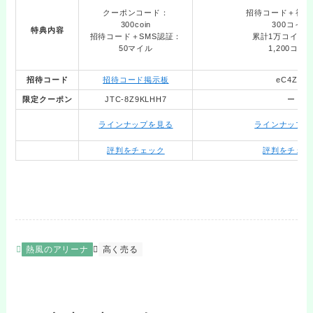
クーポンコード：
招待コード＋初回
300coin
300コイン
特典内容
招待コード＋SMS認証：
累計1万コイン
50マイル
1,200コイ
招待コード
招待コード掲示板
eC4Zdp
限定クーポン
JTC-8Z9KLHH7
ー
ラインナップを見る
ラインナップを
評判をチェック
評判をチェッ
熱風のアリーナ
高く売る