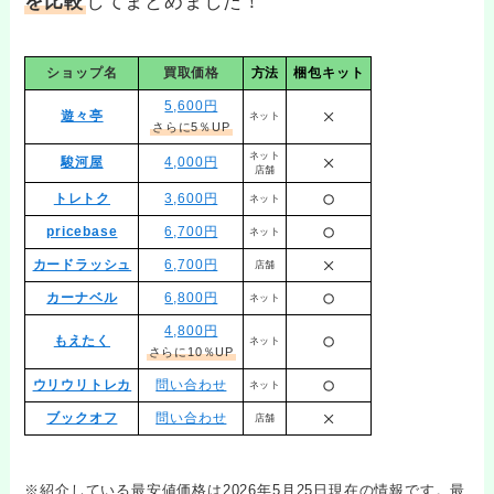
を比較
してまとめました！
ショップ名
買取価格
方法
梱包キット
5,600円
遊々亭
ネット
さらに5％UP
ネット
駿河屋
4,000円
店舗
トレトク
3,600円
ネット
pricebase
6,700円
ネット
カードラッシュ
6,700円
店舗
カーナベル
6,800円
ネット
4,800円
もえたく
ネット
さらに10％UP
ウリウリトレカ
問い合わせ
ネット
ブックオフ
問い合わせ
店舗
※紹介している最安値価格は2026年5月25日現在の情報です。最