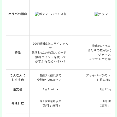
オリパの傾向
200種類以上のラインナッ
演出のバリエーシ
プ
当たりの数が多くて
特徴
業界No.1の発送スピード！
ジャックポッ
無料ポイントを使って
＆サブスクでお得に
少額から始めやすい！
こんな人に
幅広い選択肢で
デッキパーツのハイレ
おすすめ
少額から始めたい！
お得に狙いた
最安値
1回1coin〜
1回1コイン
原則24時間以内
10日以内
発送日数
（送料：無料）
（送料：無料