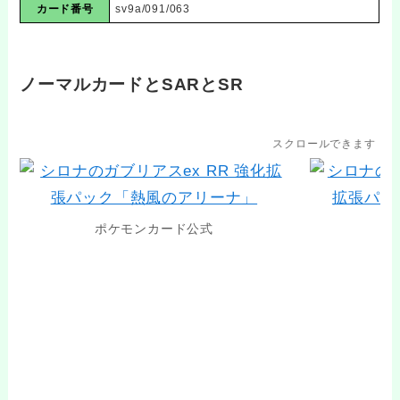
カード番号
sv9a/091/063
ノーマルカードとSARとSR
スクロールできます
ポケモンカード公式
ポ