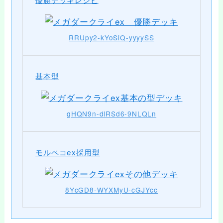
RRUpy2-kYoSiQ-yyyySS
基本型
gHQN9n-dlRSd6-9NLQLn
モルペコex採用型
8YcGD8-WYXMyU-cGJYcc