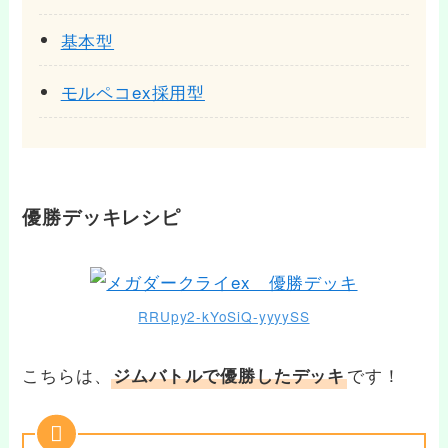
基本型
モルペコex採用型
優勝デッキレシピ
RRUpy2-kYoSiQ-yyyySS
こちらは、
です！
ジムバトルで優勝したデッキ