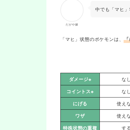
中でも「マヒ」
だがや嫁
「マヒ」状態のポケモンは、
「
ダメージ※
な
コイントス※
な
にげる
使え
ワザ
使え
特殊状態の重複
す