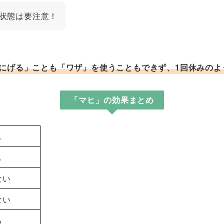
状態は要注意！
にげる」ことも「ワザ」を使うこともできず、1回休みのよ
「マヒ」の効果まとめ
し
し
ない
ない
る