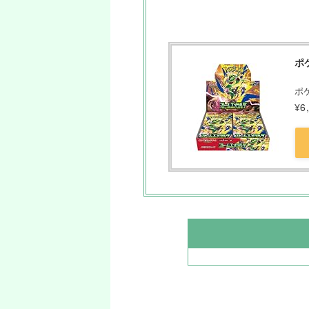
ポ
ポケ
¥6