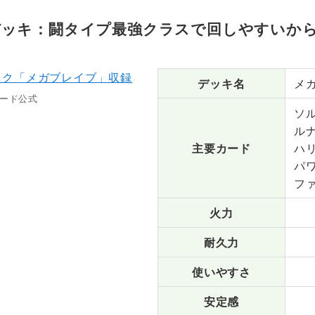
デッキ：闘タイプ最強クラスで回しやすいか
デッキ名
メ
ード公式
ソ
ル
主要カード
ハ
パ
フ
火力
耐久力
使いやすさ
安定感