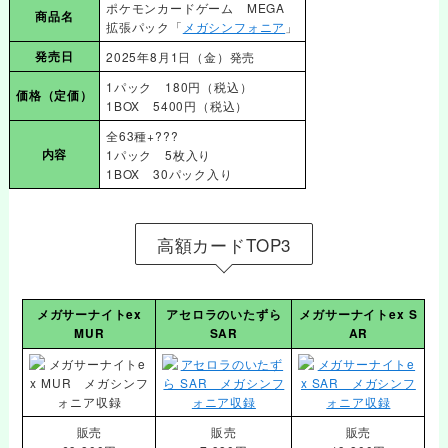
ポケモンカードゲーム MEGA
商品名
拡張パック「
メガシンフォニア
」
発売日
2025年8月1日（金）発売
1パック 180円（税込）
価格
（定価）
1BOX 5400円（税込）
全63種+???
内容
1パック 5枚入り
1BOX 30パック入り
高額カードTOP3
メガサーナイトex
アセロラのいたずら
メガサーナイトex S
MUR
SAR
AR
販売
販売
販売