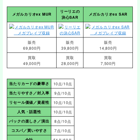
リーリエの
メガルカリオex MUR
メガルカリオex SAR
決心SAR
販売
販売
販売
69,800円
39,800円
14,800円
買取
買取
買取
49,000円
28,000円
7,500円
当たりカードの豪華さ
10点/10点
当たりやすさ／封入率
9点/10点
リセール価値／資産性
10点/10点
人気・話題性
10点/10点
パックの楽しさ／演出
8点/10点
コスパ／買いやすさ
7点/10点
合計
54点/60点