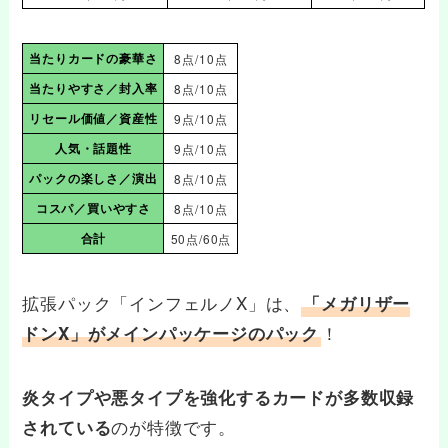
当たりカードの豪華さ
8点/10点
当たりやすさ／封入率
8点/10点
リセール価値／資産性
9点/10点
人気・話題性
9点/10点
パックの楽しさ／演出
8点/10点
コスパ／買いやすさ
8点/10点
合計
50点/60点
拡張パック「インフェルノX」は、
「メガリザー
！
ドンX」がメインパッケージのパック
炎タイプや悪タイプを強化するカードが多数収録
のが特徴です。
されている