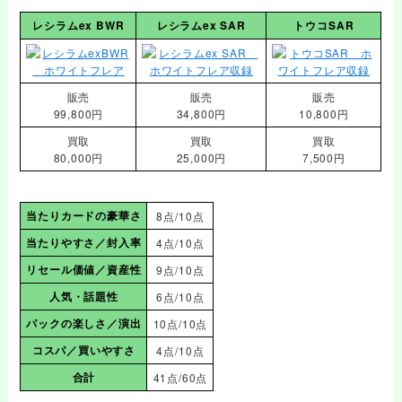
レシラムex BWR
レシラムex SAR
トウコSAR
販売
販売
販売
99,800円
34,800円
10,800円
買取
買取
買取
80,000円
25,000円
7,500円
当たりカードの豪華さ
8点/10点
当たりやすさ／封入率
4点/10点
リセール価値／資産性
9点/10点
人気・話題性
6点/10点
パックの楽しさ／演出
10点/10点
コスパ／買いやすさ
4点/10点
合計
41点/60点