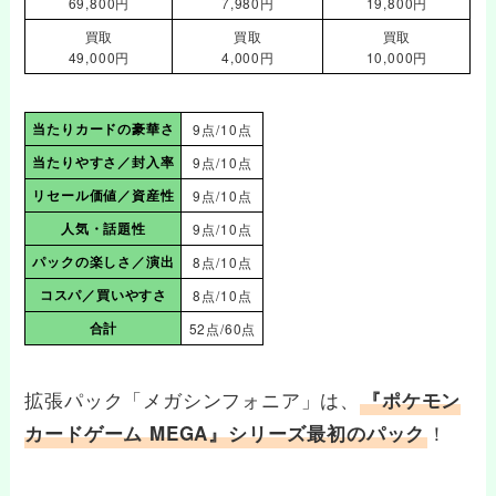
69,800円
7,980円
19,800円
買取
買取
買取
49,000円
4,000円
10,000円
当たりカードの豪華さ
9点/10点
当たりやすさ／封入率
9点/10点
リセール価値／資産性
9点/10点
人気・話題性
9点/10点
パックの楽しさ／演出
8点/10点
コスパ／買いやすさ
8点/10点
合計
52点/60点
拡張パック「メガシンフォニア」は、
『ポケモン
！
カードゲーム MEGA』シリーズ最初のパック